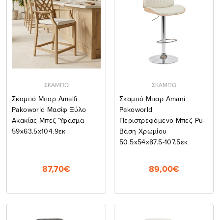
ΣΚΑΜΠΩ
ΣΚΑΜΠΩ
Σκαμπό Μπαρ Amalfi
Σκαμπό Μπαρ Amani
Pakoworld Μασίφ Ξύλο
Pakoworld
Ακακίας-Μπεζ Ύφασμα
Περιστρεφόμενο Μπεζ Pu-
59x63.5x104.9εκ
Βάση Χρωμίου
50.5x54x87.5-107.5εκ
87,70€
89,00€