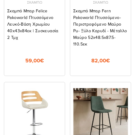
ΣΚΑΜΠΩ
ΣΚΑΜΠΩ
Σκαμπό Μπαρ Felice
Σκαμπό Μπαρ Fern
Pakoworld Πτυσσόμενο
Pakoworld Πτυσσόμενο-
Λευκό-Βάση Χρωμίου
Περιστρεφόμενο Μαύρο
40x43x84εκ | Συσκευασία
Pu- Ξύλο Καρυδί - Μέταλλο
2 Τμχ
Μαύρο 52x48.5x87.5-
110.5εκ
59,00€
82,00€