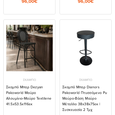
96,00€
96,00€
ΣΚΑΜΠΩ
ΣΚΑΜΠΩ
Σκαμπό Μπαρ Dezyan
Σκαμπό Μπαρ Dianors
Pakoworld Μαύρο
Pakoworld Πτυσσόμενο Pu
Αλουμίνιο-Μαύρο Textilene
Μαύρο-Βάση Μαύρο
41.5x53.5x116εκ
Μέταλλο 38x38x75εκ |
Συσκευασία 2 Τμχ