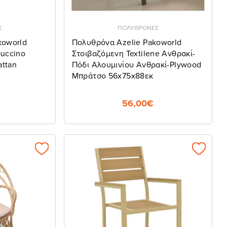
Σ
ΠΟΛΥΘΡΟΝΕΣ
koworld
Πολυθρόνα Azelie Pakoworld
uccino
Στοιβαζόμενη Textilene Ανθρακί-
ttan
Πόδι Αλουμινίου Ανθρακί-Plywood
Μπράτσο 56x75x88εκ
56,00€