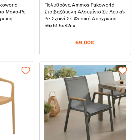
koworld
Πολυθρόνα Ammos Pakoworld
ιο Μόκα-Pe
Στοιβαζόμενη Αλουμίνιο Σε Λευκή-
χρωση
Pe Σχοινί Σε Φυσική Απόχρωση
56x61.5x82εκ
69,00€