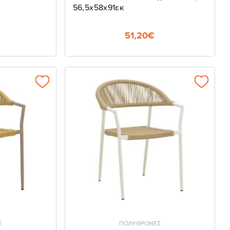
56,5x58x91εκ
51,20€
Σ
ΠΟΛΥΘΡΟΝΕΣ