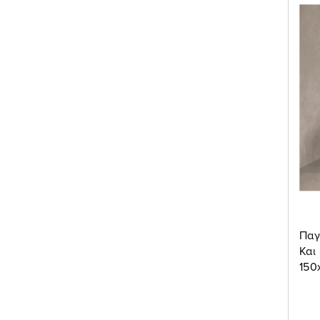
Παγ
Και
150