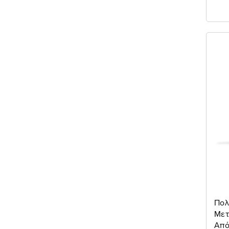
Πολ
Μετ
Από