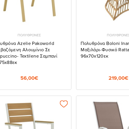
ΠΟΛΥΘΡΟΝΕΣ
ΠΟΛΥΘΡΟΝΕ
υθρόνα Azelie Pakoworld
Πολυθρόνα Boloni Ina
ιβαζόμενη Αλουμίνιο Σε
Μαξιλάρι-Φυσικό Ratt
puccino- Textilene Σαμπανί
96x70x120εκ
75x88εκ
56,00€
219,00€