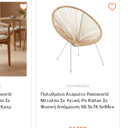
Σ
ΠΟΛΥΘΡΟΝΕΣ
world
Πολυθρόνα Acapulco Pakoworld
λο Σε
Μεταλλο Σε Λευκή-Pe Rattan Σε
 Κρεμ
Φυσική Απόχρωση 68.5x74.5x84εκ