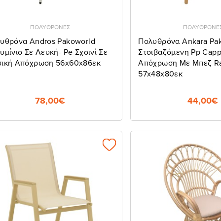
ΠΟΛΥΘΡΟΝΕΣ
ΠΟΛΥΘΡΟΝΕ
υθρόνα Andros Pakoworld
Πολυθρόνα Ankara Pa
υμίνιο Σε Λευκή- Pe Σχοινί Σε
Στοιβαζόμενη Pp Capp
ική Απόχρωση 56x60x86εκ
Απόχρωση Με Μπεζ Ra
57x48x80εκ
78,00€
44,00€