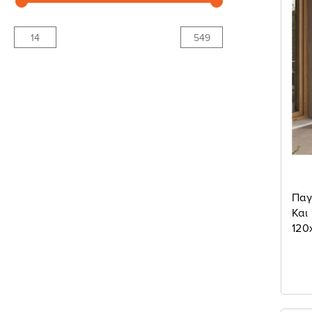
Παγ
Και
120