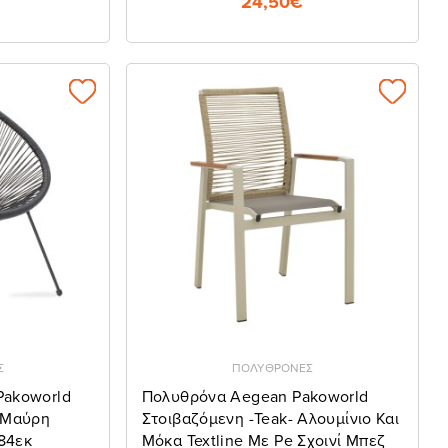
24,50€
Σ
ΠΟΛΥΘΡΟΝΕΣ
Pakoworld
Πολυθρόνα Aegean Pakoworld
 Μαύρη
Στοιβαζόμενη -teak- Αλουμίνιο Και
84εκ
Μόκα Textline Με Pe Σχοινί Μπεζ