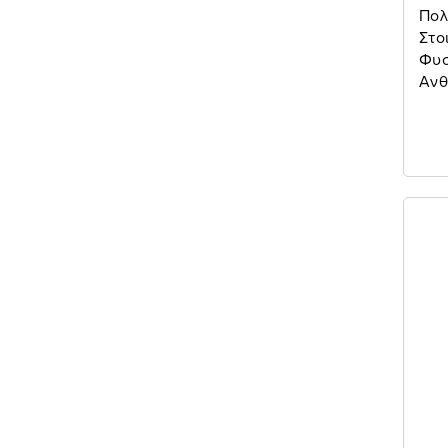
Πολ
Στο
Φυσ
Ανθ