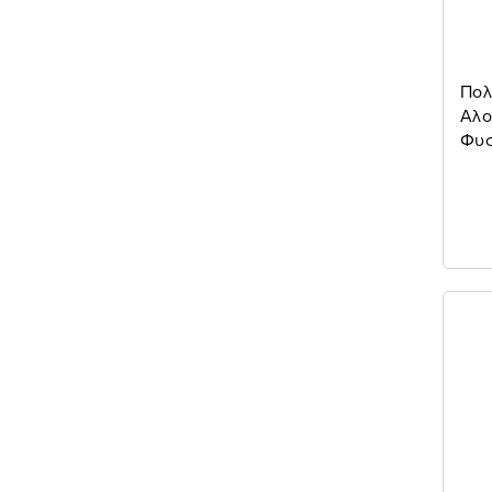
Πολ
Αλο
Φυσ