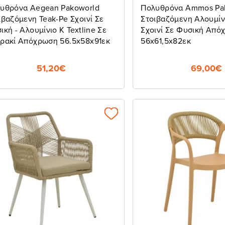
υθρόνα Aegean Pakoworld
Πολυθρόνα Ammos Pa
ιβαζόμενη Teak-Pe Σχοινί Σε
Στοιβαζόμενη Αλουμίν
ική - Αλουμίνιο Κ Textline Σε
Σχοινί Σε Φυσική Από
ρακί Απόχρωση 56.5x58x91εκ
56x61,5x82εκ
51,20€
69,00€