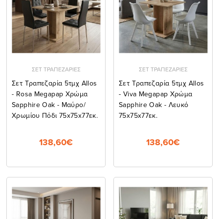
ΣΕΤ ΤΡΑΠΕΖΑΡΙΕΣ
ΣΕΤ ΤΡΑΠΕΖΑΡΙΕΣ
Σετ Τραπεζαρία 5τμχ Allos
Σετ Τραπεζαρία 5τμχ Allos
- Rosa Megapap Χρώμα
- Viva Megapap Χρώμα
Sapphire Oak - Μαύρο/
Sapphire Oak - Λευκό
Χρωμίου Πόδι 75x75x77εκ.
75x75x77εκ.
138,60€
138,60€