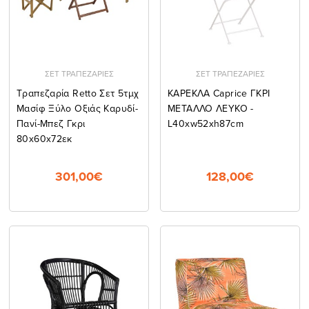
ΣΕΤ ΤΡΑΠΕΖΑΡΙΕΣ
ΣΕΤ ΤΡΑΠΕΖΑΡΙΕΣ
Tραπεζαρία Retto Σετ 5τμχ
ΚΑΡΕΚΛΑ Caprice ΓΚΡΙ
Μασίφ Ξύλο Οξιάς Καρυδί-
ΜΕΤΑΛΛΟ ΛΕΥΚΟ -
Πανί-Μπεζ Γκρι
L40xw52xh87cm
80x60x72εκ
301,00€
128,00€