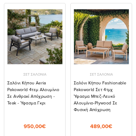
ΣΕΤ ΣΑΛΟΝΙΑ
ΣΕΤ ΣΑΛΟΝΙΑ
Σαλόνι Κήπου Aeria
Σαλόνι Κήπου Fashionable
Pakoworld 4τεμ Αλουμίνιο
Pakoworld Σετ 4τμχ
Σε Ανθρακί Απόχρωση -
Ύφασμα Μπεζ-Λευκό
Teak - Ύφασμα Γκρι
Αλουμίνιο-Plywood Σε
Φυσική Απόχρωση
950,00€
489,00€