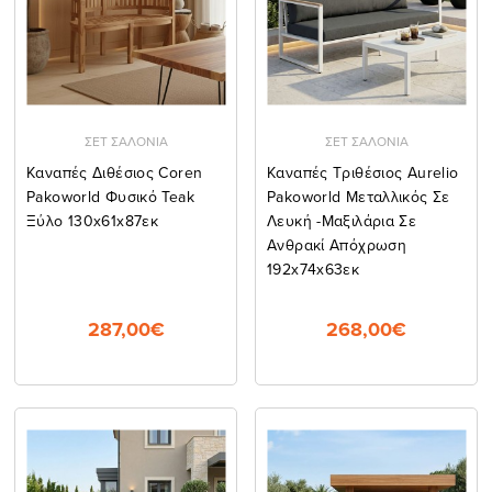
ΣΕΤ ΣΑΛΟΝΙΑ
ΣΕΤ ΣΑΛΟΝΙΑ
Καναπές Διθέσιος Coren
Καναπές Τριθέσιος Aurelio
Pakoworld Φυσικό Teak
Pakoworld Μεταλλικός Σε
Ξύλο 130x61x87εκ
Λευκή -μαξιλάρια Σε
Ανθρακί Απόχρωση
192x74x63εκ
287,00€
268,00€