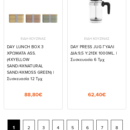
ΕΙΔΗ ΚΟΥΖΙΝΑΣ
ΕΙΔΗ ΚΟΥΖΙΝΑΣ
DAY LUNCH ΒΟΧ 3
DAY PRESS JUG ΓΥΑΛΙ
ΧΡΩΜΑΤΑ ASS.
ΔΙΑ:9,5 Υ:21ΕΚ 1000ML. |
(4XYELLOW
Συσκευασία 6 Τμχ
SAND/4XNATURAL
SAND/4XMOSS GREEN) |
Συσκευασία 12 Τμχ
88,80€
62,40€
1
2
3
4
5
6
7
8