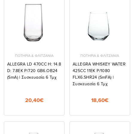
ΠΟΤΗΡΙΑ & ΦΛΙΤΖΑΝΙΑ
ΠΟΤΗΡΙΑ & ΦΛΙΤΖΑΝΙΑ
ALLEGRA LD 470CC H: 14.8
ALLEGRA WHISKEY WATER
D: 7.8EK P/720 GB6.OB24
425CC 11EK P/1080
(smA) | Συσκευασία 6 Τμχ
FLX6.SHR24 (smFA) |
Συσκευασία 6 Τμχ
20,40€
18,60€