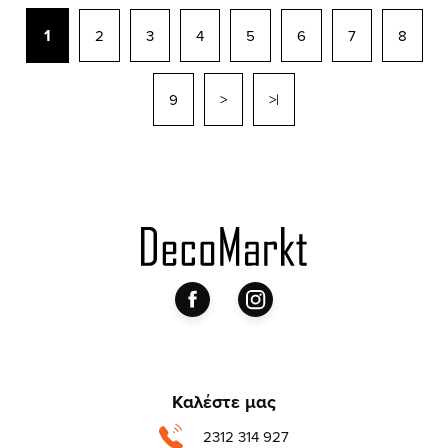
1
2
3
4
5
6
7
8
9
>
>|
Καλέστε μας
2312 314 927