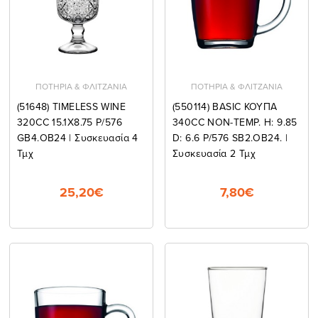
ΠΟΤΗΡΙΑ & ΦΛΙΤΖΑΝΙΑ
ΠΟΤΗΡΙΑ & ΦΛΙΤΖΑΝΙΑ
(51648) TIMELESS WINE
(550114) BASIC ΚΟΥΠΑ
320CC 15.1X8.75 P/576
340CC NON-TEMP. H: 9.85
GB4.OB24 | Συσκευασία 4
D: 6.6 P/576 SB2.OB24. |
Τμχ
Συσκευασία 2 Τμχ
25,20€
7,80€