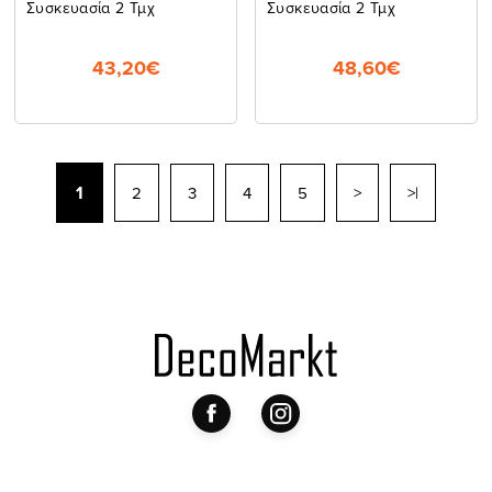
Συσκευασία 2 Τμχ
Συσκευασία 2 Τμχ
43,20€
48,60€
1
2
3
4
5
>
>|