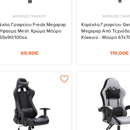
ΚΑΡΕΚΛΕΣ ΓΡΑΦΕΙΟΥ
ΚΑΡΕΚΛΕΣ ΓΡΑΦ
έκλα Γραφείου Freda Megapap
Καρέκλα Γραφείου Ga
Ύφασμα Mesh Χρώμα Μαύρο
Megapap Από Τεχνόδ
65x90/100εκ.
Κόκκινο - Μαύρο 67x70
69,90€
119,00€