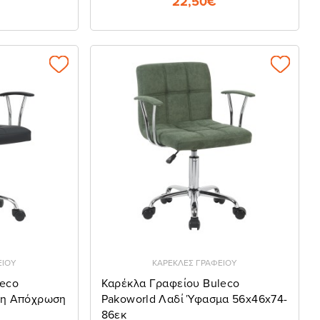
22,50€
ΕΙΟΥ
ΚΑΡΕΚΛΕΣ ΓΡΑΦΕΙΟΥ
leco
Καρέκλα Γραφείου Buleco
ρη Απόχρωση
Pakoworld Λαδί Ύφασμα 56x46x74-
86εκ