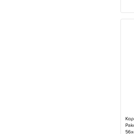
Καρ
Pak
56x