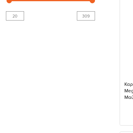
Καρ
Meg
Μαύ