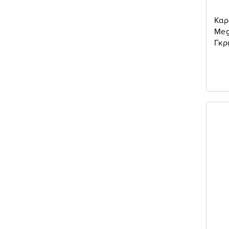
Καρ
Meg
Γκρ