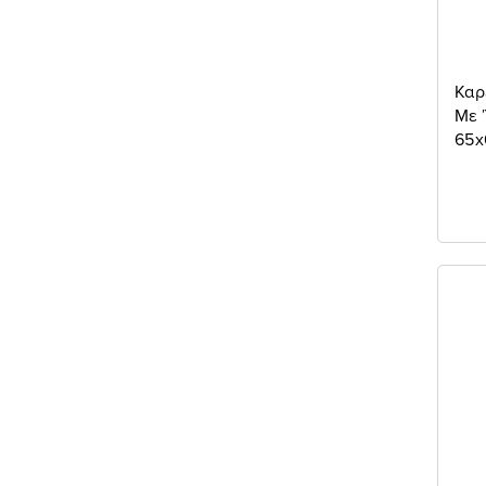
Καρ
Με 
65x