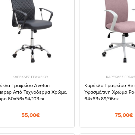
ΚΑΡΕΚΛΕΣ ΓΡΑΦΕΙΟΥ
ΚΑΡΕΚΛΕΣ ΓΡΑΦ
έκλα Γραφείου Avelon
Καρέκλα Γραφείου Ber
apap Από Τεχνόδερμα Χρώμα
Υφασμάτινη Χρώμα Ροζ
ρο 60x56x94/103εκ.
64x63x89/96εκ.
55,00€
75,00€