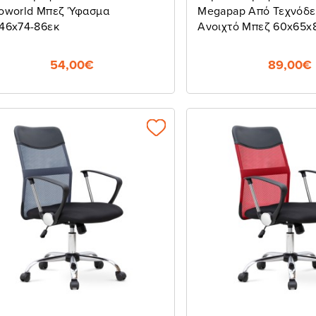
oworld Μπεζ Ύφασμα
Megapap Από Τεχνόδ
46x74-86εκ
Ανοιχτό Μπεζ 60x65x8
Subscribe
54,00€
89,00€