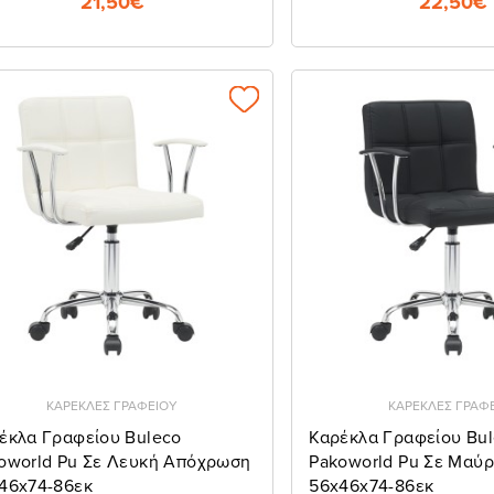
21,50€
22,50€
ΚΑΡΕΚΛΕΣ ΓΡΑΦΕΙΟΥ
ΚΑΡΕΚΛΕΣ ΓΡΑΦ
έκλα Γραφείου Buleco
Καρέκλα Γραφείου Bu
oworld Pu Σε Λευκή Απόχρωση
Pakoworld Pu Σε Μαύ
46x74-86εκ
56x46x74-86εκ