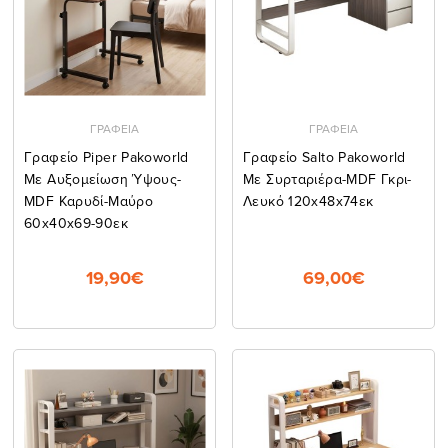
ΓΡΑΦΕΙΑ
ΓΡΑΦΕΙΑ
Γραφείο Piper Pakoworld
Γραφείο Salto Pakoworld
Με Αυξομείωση Ύψους-
Με Συρταριέρα-MDF Γκρι-
MDF Καρυδί-Μαύρο
Λευκό 120x48x74εκ
60x40x69-90εκ
19,90€
69,00€